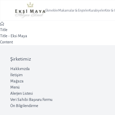
Ekmekler
Makarnalar & Erişteler
Kurabiyeler
Kıtır &
Title
Title - Eksi Maya
Content
Şirketimiz
Hakkımzda
İletişim
Mağaza
Menü
Alerjen Listesi
Veri Sahibi Başvuru Formu
Ön Bilgilendirme