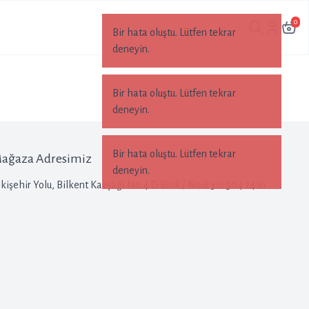
0
ağaza Adresimiz
kişehir Yolu, Bilkent Kavşağı No:4 D Blok / No:6 312 504 24 21