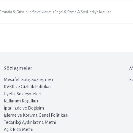
 Gronala & Grissiniler
Sevdiklerimiz
Reçel & Ezme & Sos
Hediye Kutular
Sözleşmeler
M
Mesafeli Satış Sözleşmesi
Es
KVKK ve Gizlilik Politikası
Üyelik Sözleşmeleri
Kullanım Koşulları
İptal İade ve Değişim
İşleme ve Koruma Genel Politikası
Tedarikçi Aydınlatma Metni
Açık Rıza Metni