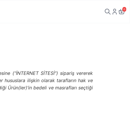
0
tesine (“İNTERNET SİTESİ”) sipariş vererek
r hususlara ilişkin olarak tarafların hak ve
i Ürün(ler)’in bedeli ve masrafları seçtiği