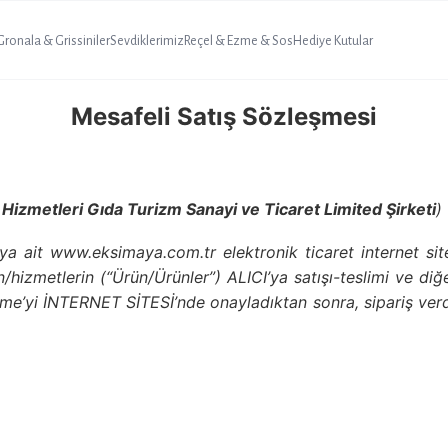
 Gronala & Grissiniler
Sevdiklerimiz
Reçel & Ezme & Sos
Hediye Kutular
Mesafeli Satış Sözleşmesi
Hizmetleri Gıda Turizm Sanayi ve Ticaret Limited Şirketi
)
’ya ait www.eksimaya.com.tr elektronik ticaret internet si
n/hizmetlerin (“Ürün/Ürünler”) ALICI’ya satışı-teslimi ve diğe
me’yi İNTERNET SİTESİ’nde onayladıktan sonra, sipariş verdiğ