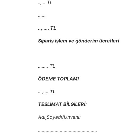
..,… TL
……
..,….. TL
Sipariş işlem ve gönderim ücretleri
…,…. TL
ÖDEME TOPLAMI
…,…. TL
TESLİMAT BİLGİLERİ:
Adı,Soyadı/Unvanı:
……………………………………….