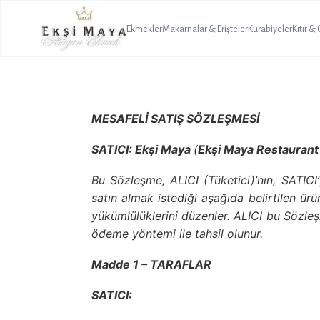
Ekmekler
Makarnalar & Erişteler
Kurabiyeler
Kıtır &
MESAFELİ SATIŞ SÖZLEŞMESİ
SATICI: Ekşi Maya
(
Ekşi Maya Restaurant 
Bu Sözleşme, ALICI (Tüketici)’nın, SATICI
satın almak istediği aşağıda belirtilen ürü
yükümlülüklerini düzenler. ALICI bu Sözleş
ödeme yöntemi ile tahsil olunur.
Madde 1 – TARAFLAR
SATICI: