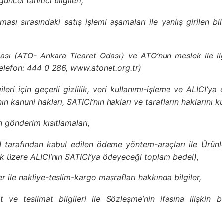
üncel tanıtıcı bilgileri,
sı sırasındaki satış işlemi aşamaları ile yanlış girilen bi
 (ATO- Ankara Ticaret Odası) ve ATO’nun meslek ile ilgil
 (Telefon: 444 0 286, www.atonet.org.tr)
ri için geçerli gizlilik, veri kullanımı-işleme ve ALICI’ya el
ın kanuni hakları, SATICI’nın hakları ve tarafların haklarını ku
 gönderim kısıtlamaları,
arafından kabul edilen ödeme yöntem-araçları ile Ürünler’in
mak üzere ALICI’nın SATICI’ya ödeyeceği toplam bedel),
ler ile nakliye-teslim-kargo masrafları hakkında bilgiler,
 ve teslimat bilgileri ile Sözleşme’nin ifasına ilişkin b