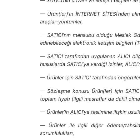
— SATICI’nın unvanı ve iletişim bilgileri ile g
— Ürün(ler)’in İNTERNET SİTESİ’nden alınma
araçlar-yöntemler,
— SATICI’nın mensubu olduğu Meslek Odası
edinebileceği elektronik iletişim bilgileri
— SATICI tarafından uygulanan ALICI bilgile
hususlarda SATICI’ya verdiği izinler, ALICI’n
— Ürünler için SATICI tarafından öngörülen
— Sözleşme konusu Ürün(ler) için SATICI t
toplam fiyatı (ilgili masraflar da dahil ol
— Ürünler’in ALICI’ya teslimine ilişkin usul
— Ürünler ile ilgili diğer ödeme/tahsilat
sorumlulukları,