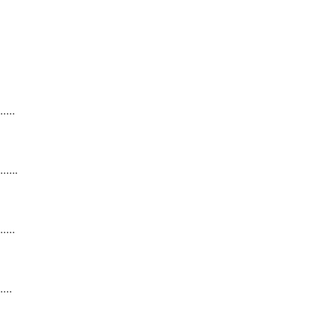
….
…..
….
……