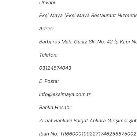
Unvanı:
Ekşi Maya (Ekşi Maya Restaurant Hizmetler
Adres:
Barbaros Mah. Güniz Sk. No: 42 İç Kapı
Telefon:
03124574043
E-Posta:
info@eksimaya.com.tr
Banka Hesabı:
Ziraat Bankası Balgat Ankara Girişimci Şu
Iban No: TR660001002271746258875002