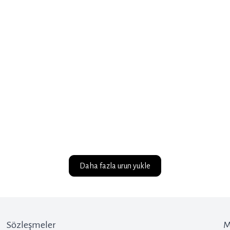
Daha fazla urun yukle
Sözleşmeler
M