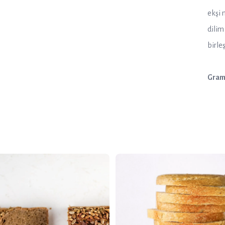
ekşi 
dilim
birle
Gram