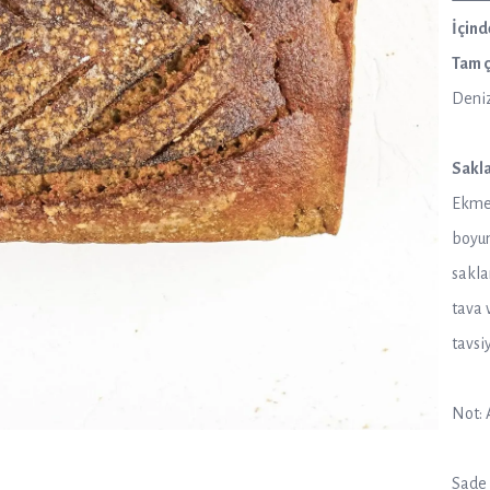
İçind
Tam 
Deniz
Sakla
Ekmeğ
boyun
sakla
tava 
tavsi
Not: 
Sade