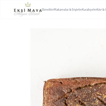
Ekmekler
Makarnalar & Erişteler
Kurabiyeler
Kıtır &