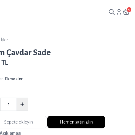
0
kler
m Çavdar Sade
 TL
ri:
Ekmekler
Sepete ekleyin
Hemen satın alın
 Açıklaması