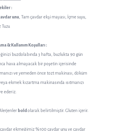
ekiler :
çavdar unu
, Tam çavdar ekşi mayası, İçme suyu,
 Tuzu
ma & Kullanım Koşulları :
inizi buzdolabında 3 hafta, buzlukta 90 gün
ca hava almayacak bir poşetin içerisinde
manızı ve yemeden önce tozt makinası, döküm
veya ekmek kızartma makinasında ısıtmanızı
ye ederiz.
Alerjenler
bold
olarak belirtilmiştir. Gluten içerir.
 çavdar ekmeğimiz %100 çavdar unu ve çavdar