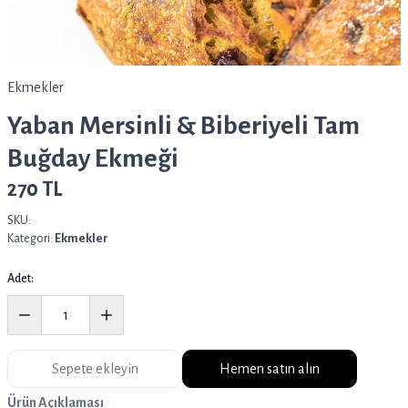
Ekmekler
Yaban Mersinli & Biberiyeli Tam
Buğday Ekmeği
270 TL
SKU:
Kategori:
Ekmekler
Adet:
Sepete ekleyin
Hemen satın alın
Ürün Açıklaması