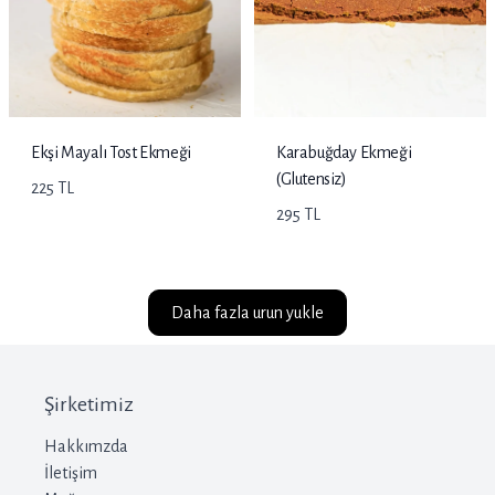
Ekşi Mayalı Tost Ekmeği
Karabuğday Ekmeği
(Glutensiz)
225 TL
295 TL
Daha fazla urun yukle
Şirketimiz
Hakkımzda
İletişim