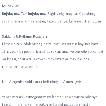
İçindekiler :
Buğday unu, Tam buğday unu
, Buğday ekşi mayası, Kurutulmuş
yabanmersini, Kırmızı soğan, Taze biberiye, İçme suyu, Deniz tuzu.
Saklama & Kullanım Koşulları :
Ekmeğinizi buzdolabında 3 hafta, buzlukta 90 gün boyunca hava
almayacak bir poşetin içerisinde saklamanızı ve yemeden önce tozt
makinası, döküm tava veya ekmek kızartma makinasında
ısıtmanızı tavsiye ederiz.
Not: Alerjenler
bold
olarak belirtilmiştir. Gluten içerir.
Yaban mersinli ekmeğimiz mayalanma süresi boyunca biberiye,
ince dilimlenmiş kırmızı soğan ve kurutulmuş yabanmersini