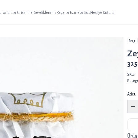
 Gronala & Grissiniler
Sevdiklerimiz
Reçel & Ezme & Sos
Hediye Kutular
Reçe
Ze
325
SKU:
Katego
Adet:
Ürün