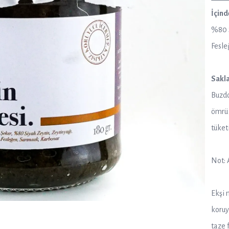
İçind
%80 S
Fesle
Sakla
Buzdo
ömrü 
tüket
Not: 
Ekşi 
koruy
taze 