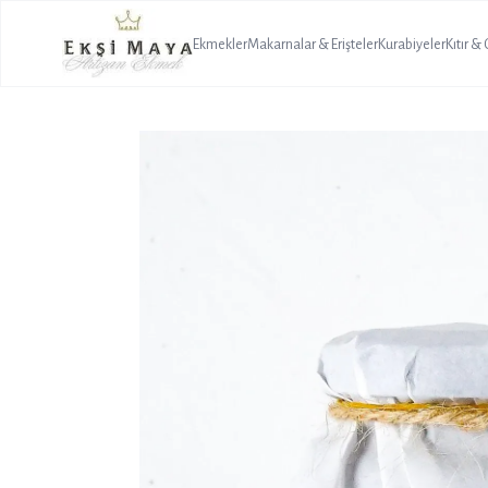
Ekmekler
Makarnalar & Erişteler
Kurabiyeler
Kıtır &