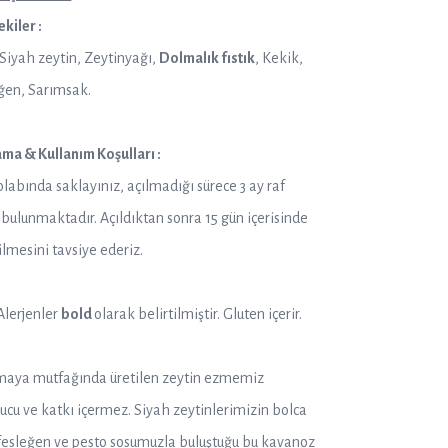
ekiler :
iyah zeytin, Zeytinyağı,
Dolmalık fıstık
, Kekik,
ğen, Sarımsak.
ma & Kullanım Koşulları :
labında saklayınız, açılmadığı sürece 3 ay raf
bulunmaktadır. Açıldıktan sonra 15 gün içerisinde
ilmesini tavsiye ederiz.
Alerjenler
bold
olarak belirtilmiştir. Gluten içerir.
maya mutfağında üretilen zeytin ezmemiz
ucu ve katkı içermez. Siyah zeytinlerimizin bolca
fesleğen ve pesto sosumuzla buluştuğu bu kavanoz