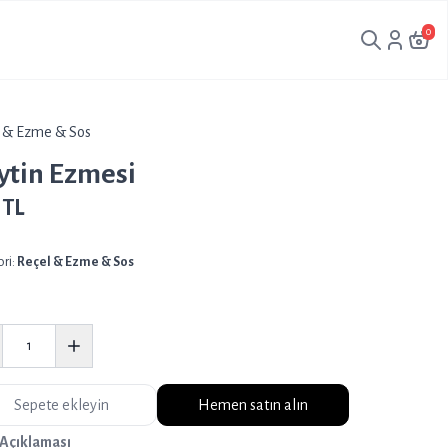
0
l & Ezme & Sos
ytin Ezmesi
 TL
ri:
Reçel & Ezme & Sos
Sepete ekleyin
Hemen satın alın
 Açıklaması